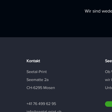
Wir sind wede
Kontakt
Seet
Seetal-Print
Ob 
Seematte 2a
wir 
CH-6295 Mosen
Unt
+41 76 499 62 95
info@seetal-print.ch