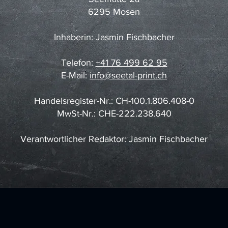
6295 Mosen
Inhaberin: Jasmin Fischbacher
Telefon:
+41 76 499 62 95
E-Mail:
info@seetal-print.ch
Handelsregister-Nr.: CH-100.1.806.408-0
MwSt-Nr.: CHE-222.238.640
Verantwortlicher Redaktor: Jasmin Fischbacher