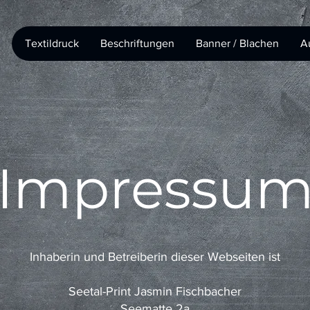
Textildruck
Beschriftungen
Banner / Blachen
A
Impressu
Inhaberin und Betreiberin dieser Webseiten ist
Seetal-Print Jasmin Fischbacher
Seematte 2a